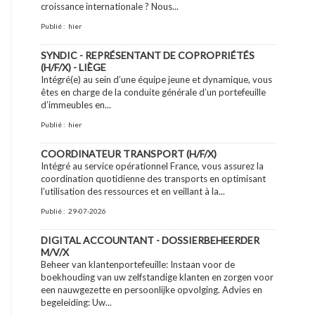
croissance internationale ? Nous...
Publié :
hier
SYNDIC - REPRÉSENTANT DE COPROPRIÉTÉS
(H/F/X) - LIÈGE
Intégré(e) au sein d’une équipe jeune et dynamique, vous
êtes en charge de la conduite générale d’un portefeuille
d’immeubles en...
Publié :
hier
COORDINATEUR TRANSPORT (H/F/X)
Intégré au service opérationnel France, vous assurez la
coordination quotidienne des transports en optimisant
l’utilisation des ressources et en veillant à la...
Publié :
29-07-2026
DIGITAL ACCOUNTANT - DOSSIERBEHEERDER
M/V/X
Beheer van klantenportefeuille: Instaan voor de
boekhouding van uw zelfstandige klanten en zorgen voor
een nauwgezette en persoonlijke opvolging. Advies en
begeleiding: Uw...