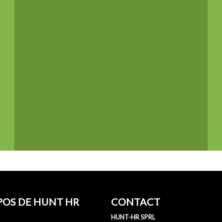
DATA SOLUTIONS EXPERT / DATA LEAD
H/F/X
Confidentiel
à
IT & Digital Solutions Expert H/F/X
Confidentiel
à
Medior Financial Accountant – Reporting & BI
H/F
Confidentiel
à
TOUTES LES OFFRES
POS DE HUNT HR
CONTACT
HUNT-HR SPRL