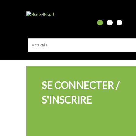
•
•
•
CONNEXION
SE CONNECTER /
S'INSCRIRE
Inscrivez-vous maintenant
Pas encore inscrit ?